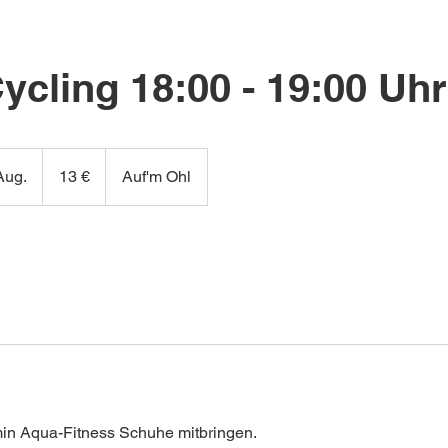
ycling 18:00 - 19:00 Uhr
13
Euro
Aug.
B
13 €
Auf'm Ohl
e
g
i
n
n
t
a
m
:
2
min Aqua-Fitness Schuhe mitbringen.
8