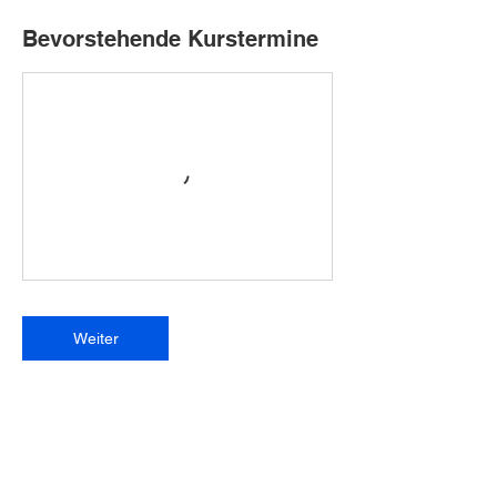
Bevorstehende Kurstermine
Weiter
Umbuchung & Kündigung
Für Stornierungen und Umbuchungen bitten