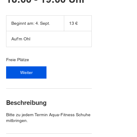
13
Euro
Beginnt am: 4. Sept.
B
13 €
e
g
Auf'm Ohl
i
n
n
t
Freie Plätze
a
m
Weiter
:
4
.
S
e
Beschreibung
p
t
Bitte zu jedem Termin Aqua-Fitness Schuhe
.
mitbringen.