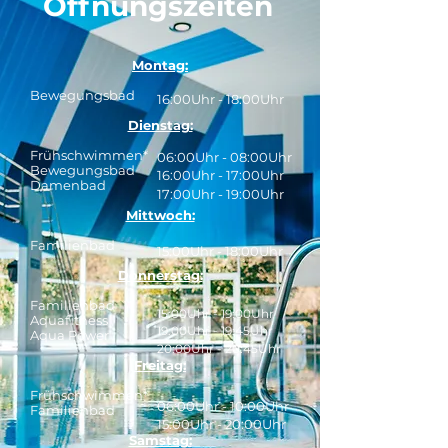
Öffnungszeiten
Montag:​
Bewegungsbad
16:00Uhr - 18:00Uhr
Dienstag:
Frühschwimmen*
06:00Uhr - 08:00Uhr
Bewegungsbad
16:00Uhr - 17:00Uhr
Damenbad
17:00Uhr - 19:00Uhr
Mittwoch:
Familienbad
15:00Uhr -
18:00Uhr
Donnerstag:
Familienbad
1
5:00Uhr - 19:00Uhr
Aquafitness
19:00Uhr - 19:45Uhr
Aqua Power
20:00Uhr - 20:45Uhr
Freitag:
Frühschwimmen*
06:00Uhr - 10:00Uhr
Familienbad
15:00
Uhr - 20:00Uhr
Samstag: