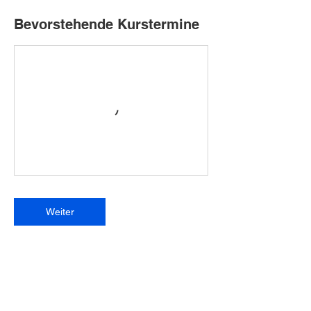
Bevorstehende Kurstermine
Weiter
Umbuchung & Kündigung
Für Stornierungen und Umbuchungen bitten