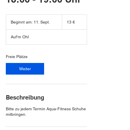
13
Euro
Beginnt am: 11. Sept.
B
13 €
e
g
Auf'm Ohl
i
n
n
t
Freie Plätze
a
m
Weiter
:
1
1
.
S
Beschreibung
e
p
Bitte zu jedem Termin Aqua-Fitness Schuhe
t
mitbringen.
.